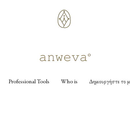
𝚊𝚗𝚠𝚎𝚟𝚊°
Professional Tools
Who is
Δημιουργήστε το μ