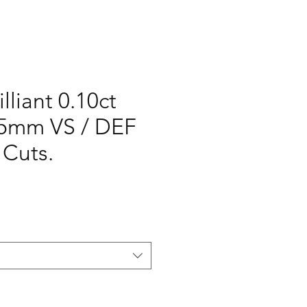
lliant 0.10ct
.05mm VS / DEF
 Cuts.
ή