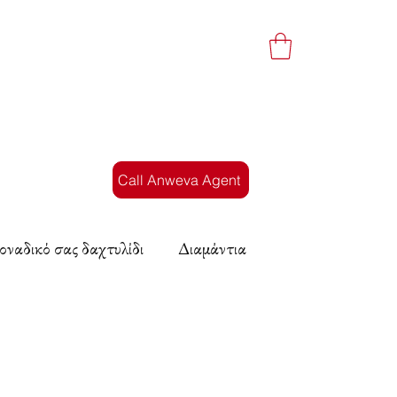
Call Anweva Agent
οναδικό σας δαχτυλίδι
Διαμάντια