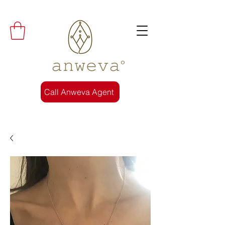
𝚊𝚗𝚠𝚎𝚟𝚊°
Call Anweva Agent