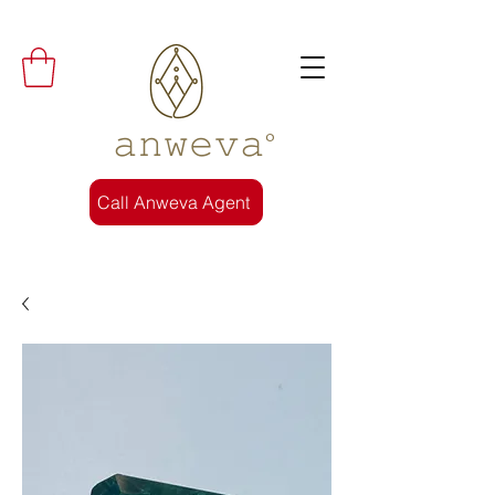
𝚊𝚗𝚠𝚎𝚟𝚊°
Call Anweva Agent