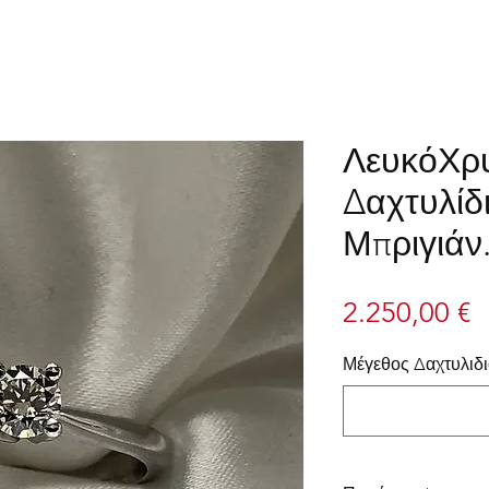
ΛευκόΧρ
Δαχτυλίδ
Μπριγιάν
Τ
2.250,00 €
Μέγεθος Δαχτυλιδ