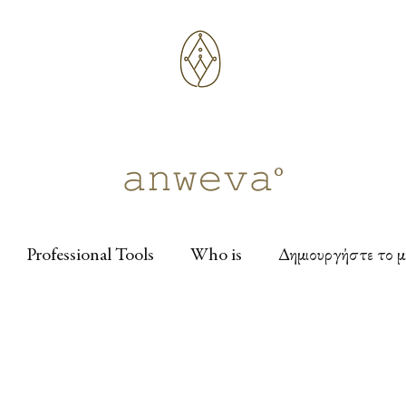
𝚊𝚗𝚠𝚎𝚟𝚊°
Professional Tools
Who is
Δημιουργήστε το μ