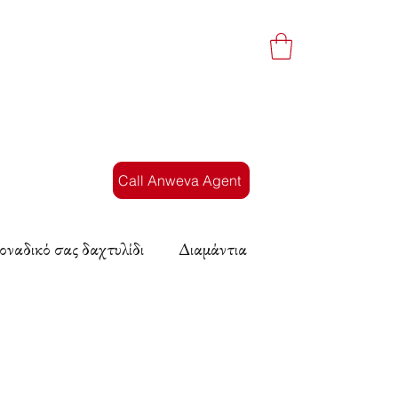
Call Anweva Agent
οναδικό σας δαχτυλίδι
Διαμάντια