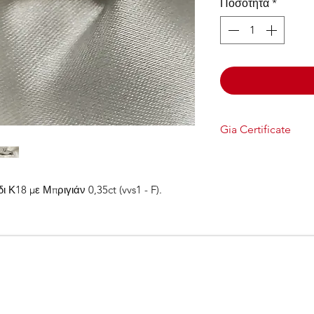
Ποσότητα
*
Gia Certificate
GIA Report
Κ18 με Μπριγιάν 0,35ct (vvs1 - F).