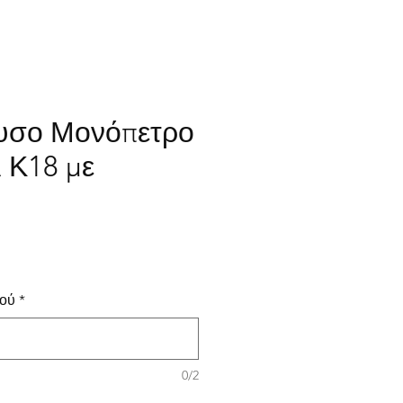
υσο Μονόπετρο
ι Κ18 με
.
ιμή
ιού
*
0/2