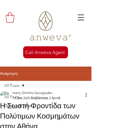
𝚊𝚗𝚠𝚎𝚟𝚊°
Call Anweva Agent
Ανάρτηση
All Posts
Harry Dimitris Georgiades
All Posts
13 Δεκ 2025
διαβάστηκε 2 λεπτά
Η Σωστή Φροντίδα των
Πολύτιμοι Λίθοι
Πολύτιμων Κοσμημάτων
στην Αθήνα