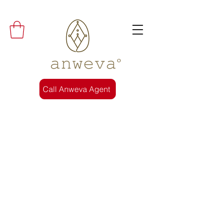
𝚊𝚗𝚠𝚎𝚟𝚊°
Call Anweva Agent