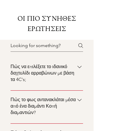
ΟΙ ΠΙΟ ΣΥΝΗΘΕΣ
ΕΡΩΤΗΣΕΙΣ
Πώς να επιλέξετε το ιδανικό
δαχτυλίδι αρραβώνων με βάση
τα 4C's;
Η επιλογή του ιδανικού
δαχτυλιδιού αρραβώνων βασίζεται
Πώς το φως αντανακλάται μέσα
στα 4C's: Καράτια, Καθαρότητα,
από ένα διαμάντι Κοπή
διαμαντιών?
Κοπή και Χρώμα. Στο Anweva,
προσφέρουμε δαχτυλίδια που
Tο φως αντανακλάται μέσα από ένα
συνδυάζουν λάμψη και ποιότητα.